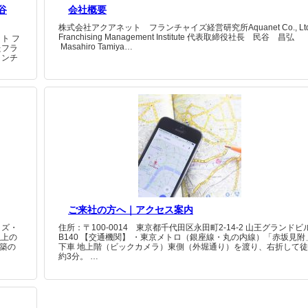
谷
会社概要
株式会社アクアネット フランチャイズ経営研究所Aquanet Co., Ltd
Franchising Management Institute 代表取締役社長 民谷 昌弘
ト フ
Masahiro Tamiya…
たフラ
ランチ
ご来社の方へ｜アクセス案内
イズ・
住所：〒100-0014 東京都千代田区永田町2-14-2 山王グランドビ
以上の
B140 【交通機関】 ・東京メトロ（銀座線・丸の内線）「赤坂見附
築の
下車 地上階（ビックカメラ）東側（外堀通り）を渡り、右折して
約3分。 …