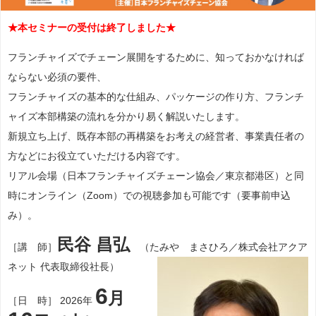
★本セミナーの受付は終了しました★
フランチャイズでチェーン展開をするために、知っておかなければ
ならない必須の要件、
フランチャイズの基本的な仕組み、パッケージの作り方、フランチ
ャイズ本部構築の流れを分かり易く解説いたします。
新規立ち上げ、既存本部の再構築をお考えの経営者、事業責任者の
方などにお役立ていただける内容です。
リアル会場（日本フランチャイズチェーン協会／東京都港区）と同
時にオンライン（Zoom）での視聴参加も可能です（要事前申込
み）。
民谷 昌弘
［講 師］
（たみや まさひろ／株式会社アクア
ネット 代表取締役社長）
6
月
［日 時］ 2026年