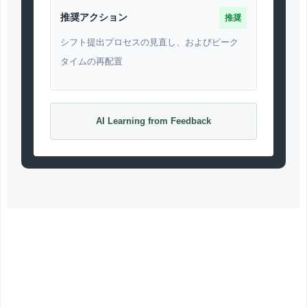
推奨アクション
推奨
シフト提出プロセスの見直し、およびピーク
タイムの再配置
AI Learning from Feedback
導入ロードマップ：AIを御社専用の参
謀に「育てる」6ヶ月