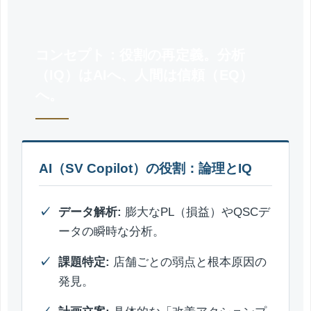
コンセプト：役割の再定義。分析
（IQ）はAIへ、人間は信頼（EQ）
へ。
AI（SV Copilot）の役割：論理とIQ
データ解析:
膨大なPL（損益）やQSCデ
ータの瞬時な分析。
課題特定:
店舗ごとの弱点と根本原因の
発見。