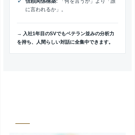
信頼関係構築:
「何を言うか」より「誰
に言われるか」。
→ 入社1年目のSVでもベテラン並みの分析力
を持ち、人間らしい対話に全集中できます。
ソリューション全体像：最強の参謀
「SV Copilot」