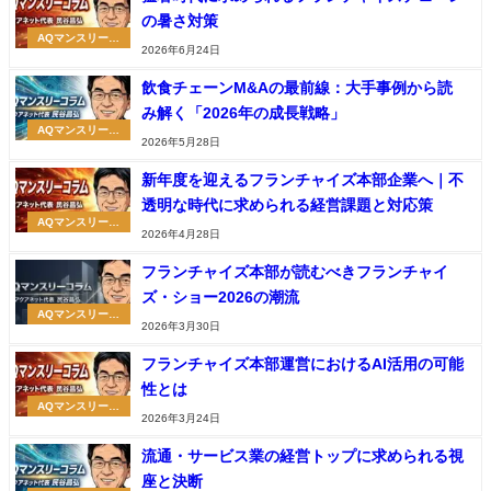
の暑さ対策
AQマンスリーコ
2026年6月24日
ラム
飲食チェーンM&Aの最前線：大手事例から読
み解く「2026年の成長戦略」
AQマンスリーコ
2026年5月28日
ラム
新年度を迎えるフランチャイズ本部企業へ｜不
透明な時代に求められる経営課題と対応策
AQマンスリーコ
2026年4月28日
ラム
フランチャイズ本部が読むべきフランチャイ
ズ・ショー2026の潮流
AQマンスリーコ
2026年3月30日
ラム
フランチャイズ本部運営におけるAI活用の可能
性とは
AQマンスリーコ
2026年3月24日
ラム
流通・サービス業の経営トップに求められる視
座と決断